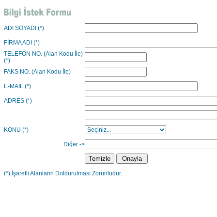
ADI SOYADI (*)
FİRMA ADI (*)
TELEFON NO. (Alan Kodu İle)
(*)
FAKS NO. (Alan Kodu İle)
E-MAIL (*)
ADRES (*)
KONU (*)
Diğer ->
(*) İşaretli Alanların Doldurulması Zorunludur.